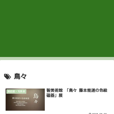
鳥々
智美術館 「鳥々 藤本能道の色絵
美術展・写真展
磁器」展