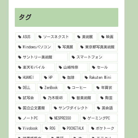
タグ
ASUS
ソースネクスト
美術展
映画
Windowsパソコン
写真展
東京都写真美術館
サントリー美術館
スマートフォン
楽天モバイル
山崎怜奈
セール
HUAWEI
HP
珈琲
Rakuten Mini
DELL
ZenBook
コーヒー
年賀状
試写会
乃木坂46
智美術館
陶芸
国立公文書館
サンワダイレクト
英会話
ノートPC
NESPRESSO
ゲーミングPC
Vivobook
ROG
POCKETALK
ポケトーク