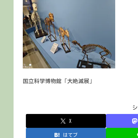
国立科学博物館「大絶滅展」
シ
X
はてブ