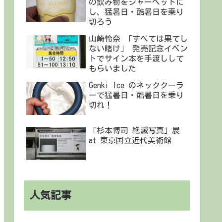
の飲み物をシャーベットに
し、猛暑日・酷暑日を乗り
切ろう
山崎怜奈 「すべては果てし
ない賭け」 発売記念イベン
トでサイン本を手渡しして
もらいました
Genki Ice のネッククーラ
ーで猛暑日・酷暑日を乗り
切れ！
「杉本博司 絶滅写真」展
at 東京国立近代美術館
人気記事