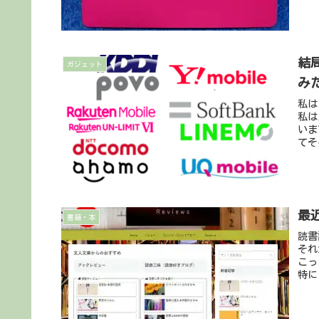
結
ガジェット
み
私は
私は
いま
てそ
最近
書籍・本
読書
それ
こっ
特に