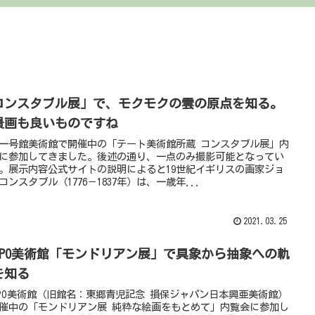
コンスタブル展」で、モクモクの雲の原点を知る。
景画も良いものですね
一号館美術館で開催中の「テート美術館所蔵 コンスタブル展」内
に参加してきました。後述の通り、一点のみ撮影可能となってい
。展示内容公式サイトの説明によると19世紀イギリスの画家ジョ
コンスタブル（1776－1837年）は、一歳年...
2021.03.25
OMPO美術館「モンドリアン展」で具象から抽象への軌
を知る
MPO美術館（旧館名：東郷青児記念 損保ジャパン日本興亜美術館）
催中の「モンドリアン展 純粋な絵画をもとめて」内覧会に参加し