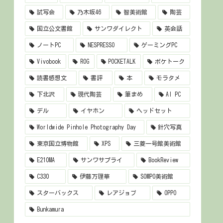
試写会
乃木坂46
智美術館
陶芸
国立公文書館
サンワダイレクト
英会話
ノートPC
NESPRESSO
ゲーミングPC
Vivobook
ROG
POCKETALK
ポケトーク
読書感想文
書評
本
モラタメ
下北沢
現代陶芸
筆まめ
AI PC
デル
イヤホン
ヘッドセット
Worldwide Pinhole Photography Day
針穴写真
東京国立博物館
XPS
三菱一号館美術館
E210MA
サンワサプライ
BookReview
C330
伊藤万理華
SOMPO美術館
スターバックス
レアジョブ
OPPO
Bunkamura