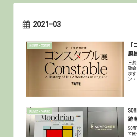
2021-03
「
美術展・写真展
風
三菱
覧会
ます
ン・
S
美術展・写真展
跡
SO
で開