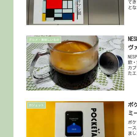
てき
とな
NE
グルメ・美味しいもの
ヴ
NE
飲・
カプ
たエ
ポ
ガジェット
ミ
ポケ
ース
まし