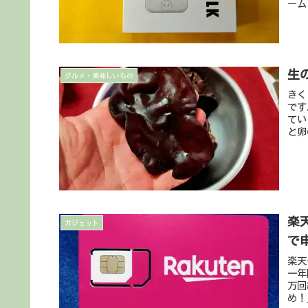
ーム
生
グルメ・美味しいもの
きく
です
てい
と卵
楽
ガジェット
で
楽天
一年
万回
め！」