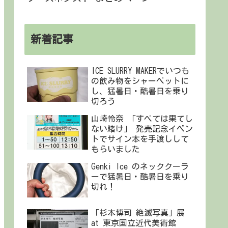
新着記事
ICE SLURRY MAKERでいつも
の飲み物をシャーベットに
し、猛暑日・酷暑日を乗り
切ろう
山崎怜奈 「すべては果てし
ない賭け」 発売記念イベン
トでサイン本を手渡しして
もらいました
Genki Ice のネッククーラ
ーで猛暑日・酷暑日を乗り
切れ！
「杉本博司 絶滅写真」展
at 東京国立近代美術館