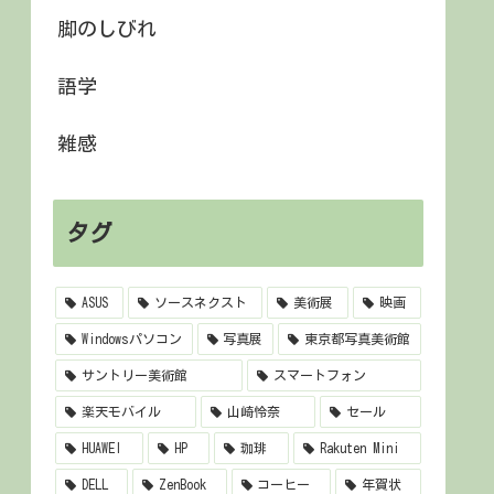
脚のしびれ
語学
雑感
タグ
ASUS
ソースネクスト
美術展
映画
Windowsパソコン
写真展
東京都写真美術館
サントリー美術館
スマートフォン
楽天モバイル
山崎怜奈
セール
HUAWEI
HP
珈琲
Rakuten Mini
DELL
ZenBook
コーヒー
年賀状