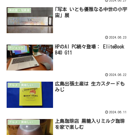
2024.06.27
｢写本 いとも優雅なる中世の小宇
美術展・写真展
宙」展
2024.06.23
HPのAI PC続々登場： EliteBook
ガジェット
840 G11
2024.06.22
広島出張土産は 生カスタードも
グルメ・美味しいもの
みじ
2024.06.11
上島珈琲店 黒糖入りミルク珈琲
グルメ・美味しいもの
を家で楽しむ