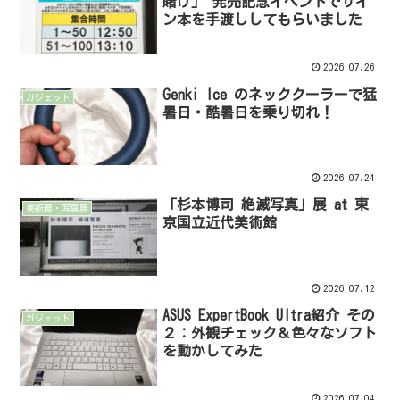
賭け」 発売記念イベントでサイ
ン本を手渡ししてもらいました
2026.07.26
Genki Ice のネッククーラーで猛
ガジェット
暑日・酷暑日を乗り切れ！
2026.07.24
「杉本博司 絶滅写真」展 at 東
美術展・写真展
京国立近代美術館
2026.07.12
ASUS ExpertBook Ultra紹介 その
ガジェット
２：外観チェック＆色々なソフト
を動かしてみた
2026.07.04