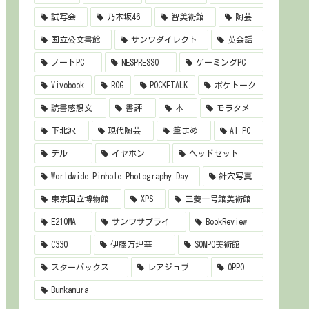
試写会
乃木坂46
智美術館
陶芸
国立公文書館
サンワダイレクト
英会話
ノートPC
NESPRESSO
ゲーミングPC
Vivobook
ROG
POCKETALK
ポケトーク
読書感想文
書評
本
モラタメ
下北沢
現代陶芸
筆まめ
AI PC
デル
イヤホン
ヘッドセット
Worldwide Pinhole Photography Day
針穴写真
東京国立博物館
XPS
三菱一号館美術館
E210MA
サンワサプライ
BookReview
C330
伊藤万理華
SOMPO美術館
スターバックス
レアジョブ
OPPO
Bunkamura