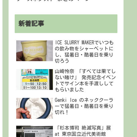
新着記事
ICE SLURRY MAKERでいつも
の飲み物をシャーベットに
し、猛暑日・酷暑日を乗り
切ろう
山崎怜奈 「すべては果てし
ない賭け」 発売記念イベン
トでサイン本を手渡しして
もらいました
Genki Ice のネッククーラ
ーで猛暑日・酷暑日を乗り
切れ！
「杉本博司 絶滅写真」展
at 東京国立近代美術館