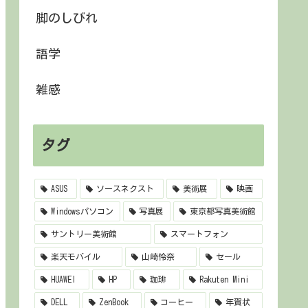
脚のしびれ
語学
雑感
タグ
ASUS
ソースネクスト
美術展
映画
Windowsパソコン
写真展
東京都写真美術館
サントリー美術館
スマートフォン
楽天モバイル
山崎怜奈
セール
HUAWEI
HP
珈琲
Rakuten Mini
DELL
ZenBook
コーヒー
年賀状