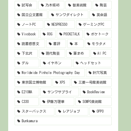
試写会
乃木坂46
智美術館
陶芸
国立公文書館
サンワダイレクト
英会話
ノートPC
NESPRESSO
ゲーミングPC
Vivobook
ROG
POCKETALK
ポケトーク
読書感想文
書評
本
モラタメ
下北沢
現代陶芸
筆まめ
AI PC
デル
イヤホン
ヘッドセット
Worldwide Pinhole Photography Day
針穴写真
東京国立博物館
XPS
三菱一号館美術館
E210MA
サンワサプライ
BookReview
C330
伊藤万理華
SOMPO美術館
スターバックス
レアジョブ
OPPO
Bunkamura