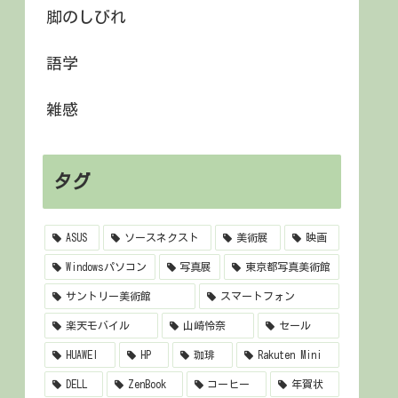
脚のしびれ
語学
雑感
タグ
ASUS
ソースネクスト
美術展
映画
Windowsパソコン
写真展
東京都写真美術館
サントリー美術館
スマートフォン
楽天モバイル
山崎怜奈
セール
HUAWEI
HP
珈琲
Rakuten Mini
DELL
ZenBook
コーヒー
年賀状