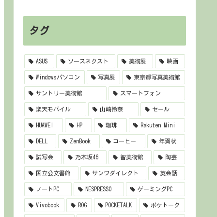
タグ
ASUS
ソースネクスト
美術展
映画
Windowsパソコン
写真展
東京都写真美術館
サントリー美術館
スマートフォン
楽天モバイル
山崎怜奈
セール
HUAWEI
HP
珈琲
Rakuten Mini
DELL
ZenBook
コーヒー
年賀状
試写会
乃木坂46
智美術館
陶芸
国立公文書館
サンワダイレクト
英会話
ノートPC
NESPRESSO
ゲーミングPC
Vivobook
ROG
POCKETALK
ポケトーク