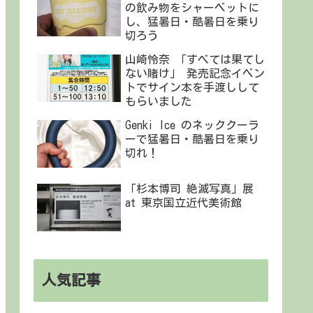
の飲み物をシャーベットに
し、猛暑日・酷暑日を乗り
切ろう
山崎怜奈 「すべては果てし
ない賭け」 発売記念イベン
トでサイン本を手渡しして
もらいました
Genki Ice のネッククーラ
ーで猛暑日・酷暑日を乗り
切れ！
「杉本博司 絶滅写真」展
at 東京国立近代美術館
人気記事