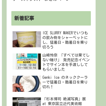
新着記事
ICE SLURRY MAKERでいつも
の飲み物をシャーベットに
し、猛暑日・酷暑日を乗り
切ろう
山崎怜奈 「すべては果てし
ない賭け」 発売記念イベン
トでサイン本を手渡しして
もらいました
Genki Ice のネッククーラ
ーで猛暑日・酷暑日を乗り
切れ！
「杉本博司 絶滅写真」展
at 東京国立近代美術館