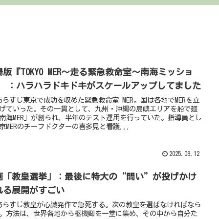
場版『TOKYO MER～走る緊急救命室～南海ミッショ
』 ：ハラハラドキドキがスケールアップしてました
あらすじ東京で成功を収めた緊急救命室 MER。国は各地でMERを立
げていった。その一貫として、九州・沖縄の島嶼エリアを船で廻
南海MER」が創られ、半年のテスト運用を行っていた。指導員とし
京MERのチーフドクターの喜多見と看護...
2025.08.12
画「教皇選挙」：最後に特大の“問い”が投げかけ
れる展開がすごい
あらすじ教皇が心臓発作で急死する。次の教皇を選ばなければなら
。方法は、世界各地から枢機卿を一堂に集め、その中から自分た