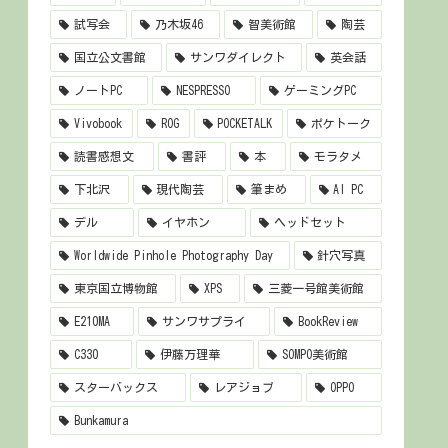
試写会
乃木坂46
智美術館
陶芸
国立公文書館
サンワダイレクト
英会話
ノートPC
NESPRESSO
ゲーミングPC
Vivobook
ROG
POCKETALK
ポケトーク
読書感想文
書評
本
モラタメ
下北沢
現代陶芸
筆まめ
AI PC
デル
イヤホン
ヘッドセット
Worldwide Pinhole Photography Day
針穴写真
東京国立博物館
XPS
三菱一号館美術館
E210MA
サンワサプライ
BookReview
C330
伊藤万理華
SOMPO美術館
スターバックス
レアジョブ
OPPO
Bunkamura