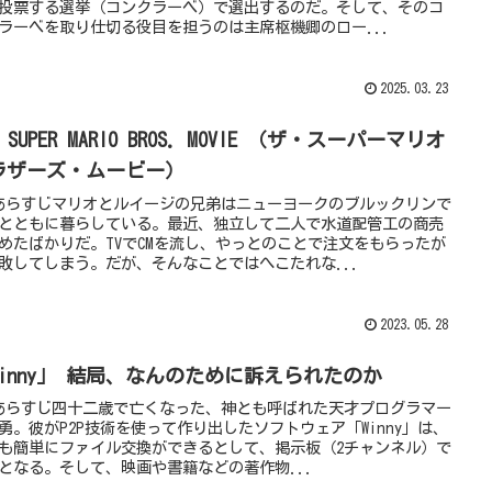
投票する選挙（コンクラーベ）で選出するのだ。そして、そのコ
ラーベを取り仕切る役目を担うのは主席枢機卿のロー...
2025.03.23
E SUPER MARIO BROS. MOVIE （ザ・スーパーマリオ
ラザーズ・ムービー）
あらすじマリオとルイージの兄弟はニューヨークのブルックリンで
とともに暮らしている。最近、独立して二人で水道配管工の商売
めたばかりだ。TVでCMを流し、やっとのことで注文をもらったが
敗してしまう。だが、そんなことではへこたれな...
2023.05.28
Winny」 結局、なんのために訴えられたのか
あらすじ四十二歳で亡くなった、神とも呼ばれた天才プログラマー
勇。彼がP2P技術を使って作り出したソフトウェア「Winny」は、
も簡単にファイル交換ができるとして、掲示板（2チャンネル）で
となる。そして、映画や書籍などの著作物...