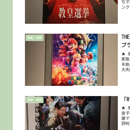
ちで
ンク
TH
映画・演劇
ブ
★ 
家族
を始
大失
「
映画・演劇
★ 
金子
誰で
評判