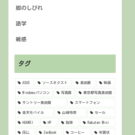
脚のしびれ
語学
雑感
タグ
ASUS
ソースネクスト
美術展
映画
Windowsパソコン
写真展
東京都写真美術館
サントリー美術館
スマートフォン
楽天モバイル
山崎怜奈
セール
HUAWEI
HP
珈琲
Rakuten Mini
DELL
ZenBook
コーヒー
年賀状