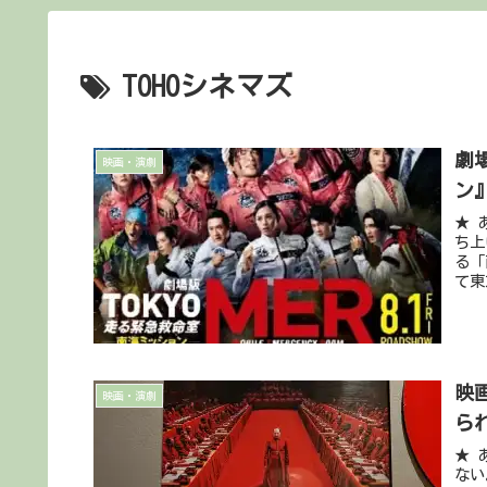
TOHOシネマズ
劇
映画・演劇
ン
★ 
ち上
る「
て東
映
映画・演劇
ら
★ 
ない