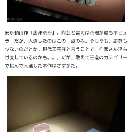
安永頼山作「唐津茶盌」。陶芸と言えば茶碗が最もポピュ
ラーだが、入選したのはこの一点のみ。そもそも、応募も
少ないのだとか。現代工芸展と言うことで、作家さん達も
忖度しているのかも。。。だが、敢えて王道のカテゴリー
で挑んで入選した本作はさすがだ。