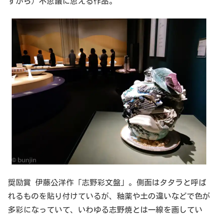
すから）不思議に思える作品。
奨励賞 伊藤公洋作「志野彩文盤」。側面はタタラと呼ば
れるものを貼り付けているが、釉薬や土の違いなどで色が
多彩になっていて、いわゆる志野焼とは一線を画してい