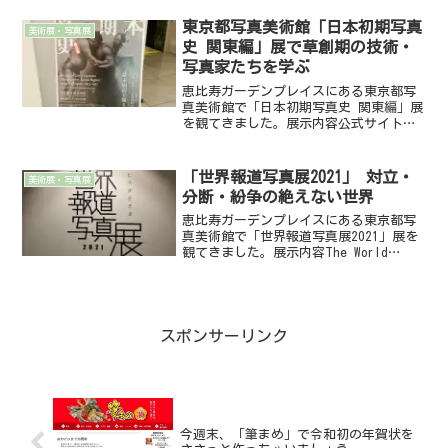
なくとも私の中では）のソール・ライタ
ー（Saul Leiter）。その後、Saul...
東京都写真美術館「日本初期写真
美術展・写真展
史 関東編」展で草創期の技術・
写真家たちを学ぶ
恵比寿ガーデンプレイスにある東京都写
真美術館で「日本初期写真史 関東編」展
を観てきました。展示内容公式サイトに
よると、毎年、東京都写真美術館では、
写真の起源にフォーカスして、美術的の
みならず、歴史的にも意義のある展覧会
「世界報道写真展2021」 対立・
美術展・写真展
を行っています。今回の...
分断・紛争の絶えない世界
恵比寿ガーデンプレイスにある東京都写
真美術館で「世界報道写真展2021」展を
観てきました。展示内容The World
Press Photo Foundationが主催する報道
写真コンテストの入選作を展示する企画
展。毎年、行われている。公式...
スポンサーリンク
今週末、「筆まめ」で令和初の年賀状を