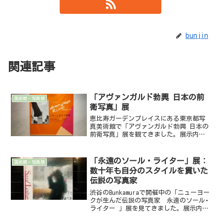
bunjin
関連記事
「アヴァンガルド勃興 日本の前
美術展・写真展
衛写真」展
恵比寿ガーデンプレイスにある東京都写
真美術館で「アヴァンガルド勃興 日本の
前衛写真」展を観てきました。展示内容
公式サイトによると、近代日本写真史に
おける前衛写真は、海外から伝わってき
たシュルレアリスムや抽象美術の影響を
「永遠のソール・ライター」展：
美術展・写真展
受け、1930年代から...
数十年も自分のスタイルを貫いた
伝説の写真家
渋谷のBunkamuraで開催中の「ニューヨー
クが生んだ伝説の写真家 永遠のソール･
ライター 」展を見てきました。展示内容
前回の回顧展以来、人気が急上昇中（少