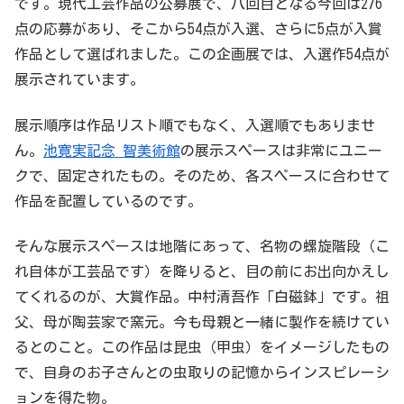
です。現代工芸作品の公募展で、八回目となる今回は276
点の応募があり、そこから54点が入選、さらに5点が入賞
作品として選ばれました。この企画展では、入選作54点が
展示されています。
展示順序は作品リスト順でもなく、入選順でもありませ
ん。
池寛実記念 智美術館
の展示スペースは非常にユニー
クで、固定されたもの。そのため、各スペースに合わせて
作品を配置しているのです。
そんな展示スペースは地階にあって、名物の螺旋階段（こ
れ自体が工芸品です）を降りると、目の前にお出向かえし
てくれるのが、大賞作品。中村清吾作「白磁鉢」です。祖
父、母が陶芸家で窯元。今も母親と一緒に製作を続けてい
るとのこと。この作品は昆虫（甲虫）をイメージしたもの
で、自身のお子さんとの虫取りの記憶からインスピレーシ
ョンを得た物。