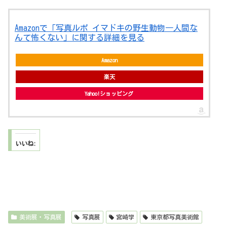
Amazonで「写真ルポ イマドキの野生動物―人間な
んて怖くない」に関する詳細を見る
Amazon
楽天
Yahoo!ショッピング
いいね:
美術展・写真展
写真展
宮崎学
東京都写真美術館