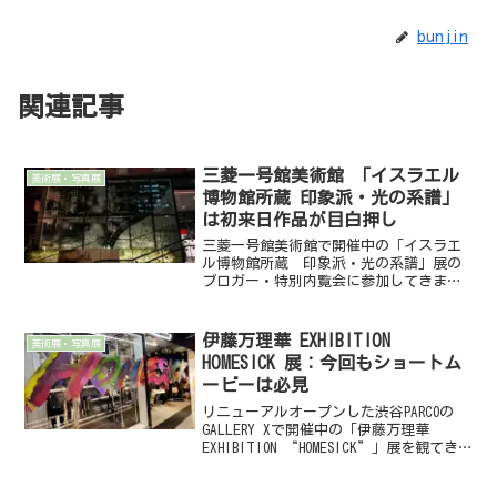
bunjin
関連記事
三菱一号館美術館 「イスラエル
美術展・写真展
博物館所蔵 印象派・光の系譜」
は初来日作品が目白押し
三菱一号館美術館で開催中の「イスラエ
ル博物館所蔵 印象派・光の系譜」展の
ブロガー・特別内覧会に参加してきまし
た。久しぶりに安井学芸員と Tak さん
によるギャラリートークもありました。
以下、トーク内容も織り交ぜて書きま
伊藤万理華 EXHIBITION
美術展・写真展
す。展示内容The I...
HOMESICK 展：今回もショートム
ービーは必見
リニューアルオープンした渋谷PARCOの
GALLERY Xで開催中の「伊藤万理華
EXHIBITION “HOMESICK”」展を観てき
ました。なお、一部エリアを除いて写真
撮影OKです。展示内容元乃木坂46の伊藤