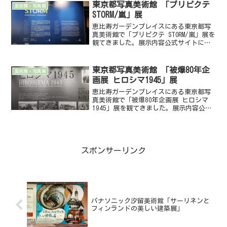
万理華さんによる、二度目の個展...
東京都写真美術館 「プリピクテ
美術展・写真展
STORM/嵐」展
恵比寿ガーデンプレイスにある東京都写
真美術館で「プリピクテ STORM/嵐」展を
観てきました。展示内容公式サイトによ
ると、Prix Pictet（以下プリピクテ）
は、写真と持続可能性（サステナビリテ
ィ）に関する世界有数の賞です。2008年
東京都写真美術館 「被爆80年企
美術展・写真展
に...
画展 ヒロシマ1945」展
恵比寿ガーデンプレイスにある東京都写
真美術館で「被爆80年企画展 ヒロシマ
1945」展を観てきました。展示内容公式
サイトによると、（前略）広島では年末
までに推計で14万人が犠牲になったとさ
れます。あれから80年となる2025年現
在、世界は9...
スポンサーリンク
パナソニック汐留美術館「サーリネンと
フィンランドの美しい建築展」