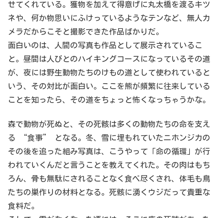
せてくれている。獲物を加えて得意げに丸太橋を渡るキツ
ネや、何か物思いにふけっているようなテンなど、無人カ
メラだからこそと撮影できた作品ばかりだ。
面白いのは、人間の写真も作品として展示されているこ
と。昼間は人びとのハイキングコースになっているその道
が、夜には野生動物たちのけもの道として使われていると
いう、その対比が面白い。ここを熊が頻繁に往来している
ことを知ったら、その道をちょっと怖くなっちゃうかな。
森で動物が死ぬと、その死骸は多くの動物たちの命を支え
る “食事” となる。冬、雪に埋もれていたニホンジカの
その後を追った組み写真は、こうやって「命の循環」が行
われていくんだと言うことを教えてくれた。その肉はもち
ろん、骨も無駄にされることなく食べ尽くされ、体毛も鳥
たちの巣作りの材料となる。死骸に湧くウジだって貴重な
食料だ。