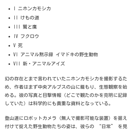
I ニホンカモシカ
II けもの道
III 鷲と鷹
IV フクロウ
V 死
VI アニマル黙示録 イマドキの野生動物
VII 新・アニマルアイズ
幻の存在とまで言われていたニホンカモシカを撮影するた
め、作者はまず中央アルプスの山に籠もり、生態観察を始
める。彼の写真と目撃情報（どこで観たのかを克明に記録
していた）は科学的にも貴重な資料となっている。
登山道にロボットカメラ（無人で撮影可能な装置）を据え
付けて捉えた野生動物たちの姿は、彼らの “日常” を見