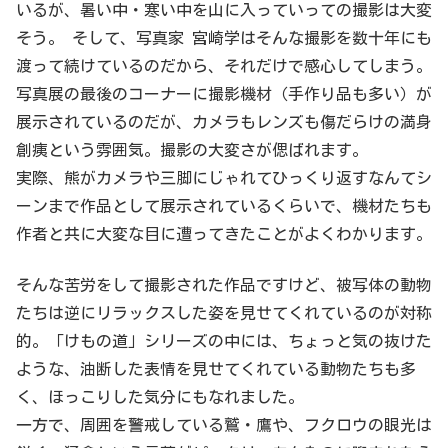
いるが、暑い中・寒い中を山に入っていっての撮影は大変
そう。 そして、写真家 宮崎学はそんな撮影を数十年にも
渡って続けているのだから、それだけで感心してしまう。
写真展の最後のコーナーに撮影機材（手作り品も多い）が
展示されているのだが、カメラもレンズも傷だらけの満身
創痍という雰囲気。撮影の大変さが偲ばれます。
実際、熊がカメラや三脚にじゃれてひっくり返すなんてシ
ーンまで作品として展示されているくらいで、機材たちも
作者と共に大変な目に遭ってきたことがよくわかります。
そんな苦労をして撮影された作品ですけど、被写体の動物
たちは逆にリラックスした姿を見せてくれているのが対称
的。「けもの道」シリーズの中には、ちょっと気の抜けた
ような、油断した表情を見せてくれている動物たちも多
く、ほっこりした気分にもなれました。
一方で、周囲を警戒している鷲・鷹や、フクロウの眼光は