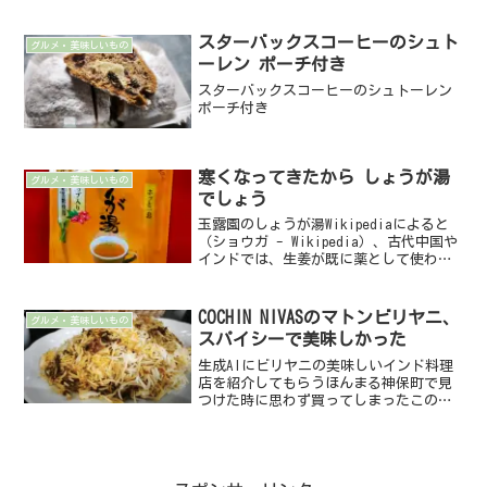
グリーンティーやしょうが湯も出してい
るんですね。今回、その中で「から～い
しょうが湯」を試飲させてもらいまし
スターバックスコーヒーのシュト
グルメ・美味しいもの
た。公式サイトの説明による...
ーレン ポーチ付き
スターバックスコーヒーのシュトーレン
ポーチ付き
寒くなってきたから しょうが湯
グルメ・美味しいもの
でしょう
玉露園のしょうが湯Wikipediaによると
（ショウガ - Wikipedia）、古代中国や
インドでは、生姜が既に薬として使われ
ていたとか。それが日本に伝わり、食
用・薬用として定着したようです。そん
な生姜を使った生姜湯を手軽に飲めるよ
COCHIN NIVASのマトンビリヤニ、
グルメ・美味しいもの
うに粉...
スパイシーで美味しかった
生成AIにビリヤニの美味しいインド料理
店を紹介してもらうほんまる神保町で見
つけた時に思わず買ってしまったこの一
冊。なかなか面白かったですよ。インド
料理は奥が深いなと再認識。さらには乃
木坂46の40thシングルの題名が「ビリヤ
ニ」。インドカレ...