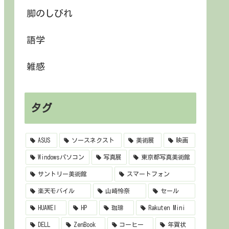
脚のしびれ
語学
雑感
タグ
ASUS
ソースネクスト
美術展
映画
Windowsパソコン
写真展
東京都写真美術館
サントリー美術館
スマートフォン
楽天モバイル
山崎怜奈
セール
HUAWEI
HP
珈琲
Rakuten Mini
DELL
ZenBook
コーヒー
年賀状