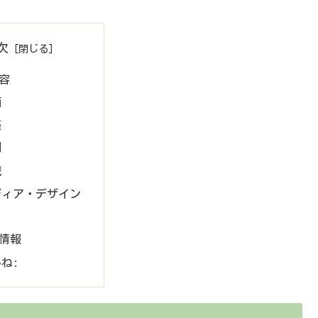
次
容
画
築
刻
械
ディア・デザイン
情報
ね: