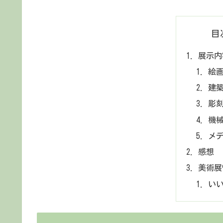
目
展示内
絵
建
彫
機
メ
感想
美術展
いい