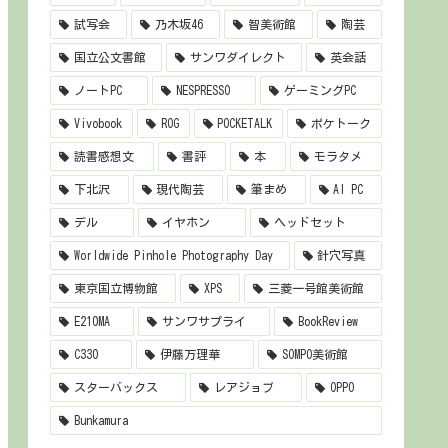
試写会
乃木坂46
智美術館
陶芸
国立公文書館
サンワダイレクト
英会話
ノートPC
NESPRESSO
ゲーミングPC
Vivobook
ROG
POCKETALK
ポケトーク
読書感想文
書評
本
モラタメ
下北沢
現代陶芸
筆まめ
AI PC
デル
イヤホン
ヘッドセット
Worldwide Pinhole Photography Day
針穴写真
東京国立博物館
XPS
三菱一号館美術館
E210MA
サンワサプライ
BookReview
C330
伊藤万理華
SOMPO美術館
スターバックス
レアジョブ
OPPO
Bunkamura