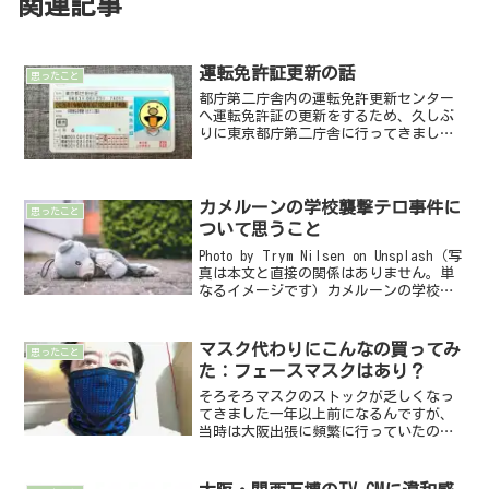
関連記事
運転免許証更新の話
思ったこと
都庁第二庁舎内の運転免許更新センター
へ運転免許証の更新をするため、久しぶ
りに東京都庁第二庁舎に行ってきまし
た。三軒茶屋の警察署でもいいのです
が、新宿の方が建物がきれいなのがいい
かな、と。まあ、更新手続自体に違いは
ないのですが。手続きはサクサ...
カメルーンの学校襲撃テロ事件に
思ったこと
ついて思うこと
Photo by Trym Nilsen on Unsplash（写
真は本文と直接の関係はありません。単
なるイメージです）カメルーンの学校で
子供二十人以上が死傷Breaking News,
World News and Video from...
マスク代わりにこんなの買ってみ
思ったこと
た：フェースマスクはあり？
そろそろマスクのストックが乏しくなっ
てきました一年以上前になるんですが、
当時は大阪出張に頻繁に行っていたの
で、行き帰りやホテルでの乾燥対策にマ
スクを束になって購入したんです。その
話は下記ブログを見てください（もちろ