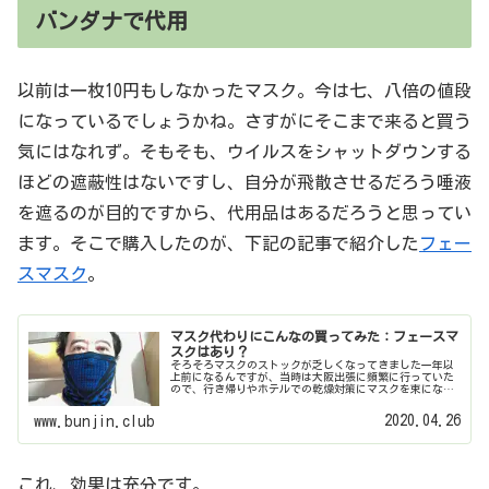
バンダナで代用
以前は一枚10円もしなかったマスク。今は七、八倍の値段
になっているでしょうかね。さすがにそこまで来ると買う
気にはなれず。そもそも、ウイルスをシャットダウンする
ほどの遮蔽性はないですし、自分が飛散させるだろう唾液
を遮るのが目的ですから、代用品はあるだろうと思ってい
ます。そこで購入したのが、下記の記事で紹介した
フェー
スマスク
。
マスク代わりにこんなの買ってみた：フェースマ
スクはあり？
そろそろマスクのストックが乏しくなってきました一年以
上前になるんですが、当時は大阪出張に頻繁に行っていた
ので、行き帰りやホテルでの乾燥対策にマスクを束になっ
て購入したんです。その話は下記ブログを見てください
（もちろん、今はAmazonでも楽...
2020.04.26
www.bunjin.club
これ、効果は充分です。