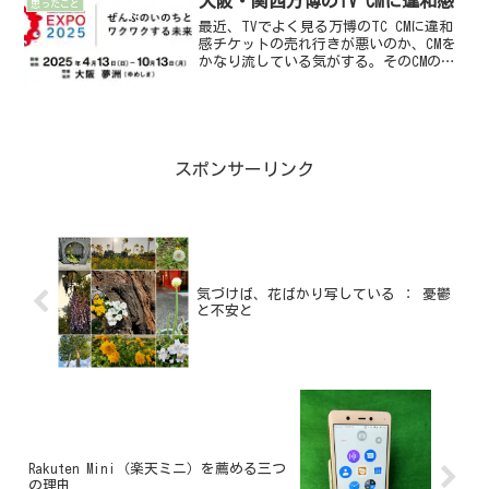
大阪・関西万博のTV CMに違和感
思ったこと
ん、今はAmazonでも楽...
最近、TVでよく見る万博のTC CMに違和
感チケットの売れ行きが悪いのか、CMを
かなり流している気がする。そのCMの内
容に違和感を覚える。「万博とわたし 家
族篇」では、万博で展示されるものとし
て「火星の石（隕石として地球に落ちて
きた奴）」や...
スポンサーリンク
気づけば、花ばかり写している ： 憂鬱
と不安と
Rakuten Mini（楽天ミニ）を薦める三つ
の理由