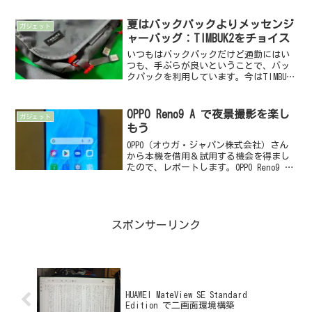
せてもらったのは、いわゆる“ビジネス
向け”のブランドにな...
夏はバックパックよりメッセンジ
ガジェット
ャーバッグ：TIMBUK2をチョイス
いつもはバックパックだけど通勤にはい
つも、手ぶらが良いということで、バッ
クパックを利用しています。今はTIMBUK2
のやつ。購入したのは数年前なので、も
うこの型は廃版かな。大きめ（15イン
チ）ノートパソコンも余裕で入るし、ポ
OPPO Reno9 A で夜景撮影を楽し
ガジェット
ケットもいっぱい...
もう
OPPO（オウガ・ジャパン株式会社）さん
から本機を借用＆試用する機会を得まし
たので、レポートします。OPPO Reno9 A
とはスマートフォンのブランドとして
OPPOも世の中でかなり定着しているよう
に感じます。かく言う私も、ちょっと古
い機種...
スポンサーリンク
HUAWEI MateView SE Standard
Edition で二画面環境構築