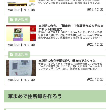
や。ついこの間までは真夏日だ、熱帯夜だと言っていたの
に、急に寒くなってきたし、クリスマスも目前。さて、年
賀状がちゃんと元旦に届くように出す...
2019.12.20
www.bunjin.club
まだ間に合う、「筆まめ」で年賀状作成＆そのま
まネット印刷注文
年賀状、今年は久しぶりに出そうかなと思っている人も多
いのでは？なにせ、旅行や帰省は厳しいし、忘年会や新年
会も中止だろうし、直接会って挨拶することができないと
いう異常事態。もちろん、メールやチャットで済ませるこ
ともできるでしょうが、そうもいか...
2020.12.23
www.bunjin.club
まだ間に合う年賀状作り 筆まめでさくっと
年賀状、どうしてます？年賀状の総発行枚数は、2003年を
ピークに右肩下がりとのこと。若い人たちはソーシャルメ
ディアにシフトしてしまい、高齢者も「年賀状じまい」す
る人が増えている、というのが理由だと言われているよう
です。確かに、私も普段は手紙...
2023.12.25
www.bunjin.club
筆まめで住所録を作ろう