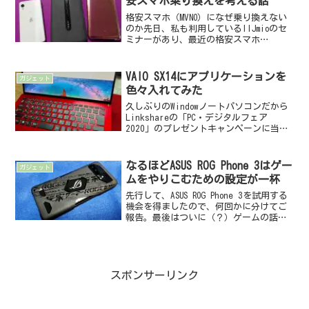
安スマホ乗り換えを考える話
格安スマホ（MVNO）になぜ乗り換えない
のか先日、私も利用しているIIJmioのセ
ミナーがあり、最近の格安スマホ
（MVNO）の状況などの話を聞きました。
その中で面白かったのがMVNO乗り換えを
躊躇している理由の一つは、「MVNOの料
VAIO SX14にアプリケーションを
ガジェット
金体系が...
色々入れてみた
久しぶりのWindowノートパソコンだから
Linkshareの「PC・デジタルフェア
2020」のプレゼントキャンペーンに当選
し、VAIO株式会社からSX14 RED EDITION
VJS1428をいただいてしまい、ありがたく
使わせてもらっ...
なるほどASUS ROG Phone 3はゲー
ガジェット
ムをやりこむための設定が一杯
先行して、ASUS ROG Phone 3を試用する
機会を得ましたので、何回かに分けてご
報告。最後はついに（？）ゲームの話。
ゲームごとに最適環境にセットアップ下
記の記事で紹介したASUS ROG Phone 3。
なんといっても“ゲーミング用...
スポンサーリンク