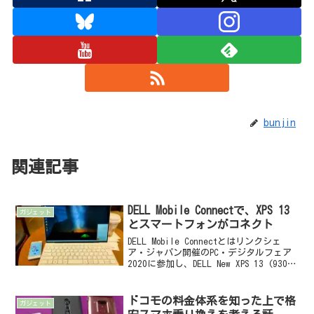
bunjin
関連記事
DELL Mobile Connectで、XPS 13
ガジェット
とスマートフォンがコネクト
DELL Mobile Connectとはリンクシェ
ア・ジャパン開催のPC・デジタルフェア
2020に参加し、DELL New XPS 13 (9300)
プラチナ（UHD+タッチ・シルバー）を試
用する機会を得ましたので、いじってみ
た感想などを...
ドコモの料金体系を知った上で格
ガジェット