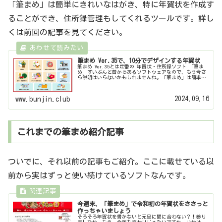
「筆まめ」は簡単にきれいなはがき、特に年賀状を作成す
ることができ、住所録管理もしてくれるツールです。詳し
くは前回の記事を見てください。
筆まめ Ver.35で、10分でデザインする年賀状
筆まめ Ver.35とは定番の 年賀状・住所録ソフト 「筆ま
め」ずいぶんと昔からあるソフトウェアなので、もう今さ
ら説明はいらないかもしれませんね。「筆まめ」は簡単に
きれいなはがき、特に年賀状を作成することができ、住所
録管理もしてくれるツール...
2024.09.16
www.bunjin.club
これまでの筆まめ紹介記事
ついでに、それ以前の記事もご紹介。ここに載せている以
前から実はずっと使い続けているソフトなんです。
今週末、「筆まめ」で令和初の年賀状をささっと
作っちゃいましょう
そろそろ年賀状を書かないと元旦に間に合わない？！参り
ましたね。もう、今年も終わりじゃないですか。いやは