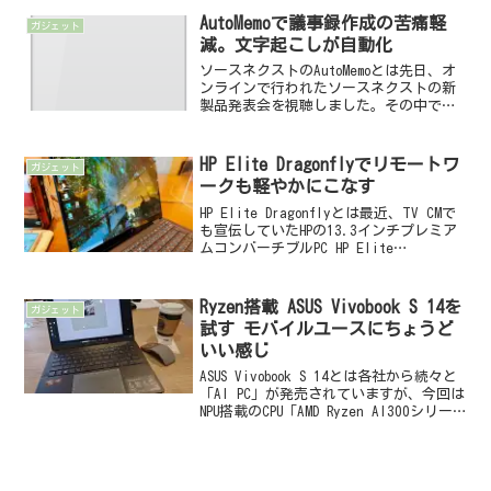
長バッテリー駆動時間が...
AutoMemoで議事録作成の苦痛軽
ガジェット
減。文字起こしが自動化
ソースネクストのAutoMemoとは先日、オ
ンラインで行われたソースネクストの新
製品発表会を視聴しました。その中で面
白そう・これは便利そうという製品があ
ったのでご紹介。それがAutoMemoです。
話し合い、打ち合わせで起こるトラブル
HP Elite Dragonflyでリモートワ
ガジェット
の最たる...
ークも軽やかにこなす
HP Elite Dragonflyとは最近、TV CMで
も宣伝していたHPの13.3インチプレミア
ムコンバーチブルPC HP Elite
Dragonfly（ドラゴンフライ）を試用する
ことができましたので、使い勝手などを
レポートします。主...
Ryzen搭載 ASUS Vivobook S 14を
ガジェット
試す モバイルユースにちょうど
いい感じ
ASUS Vivobook S 14とは各社から続々と
「AI PC」が発売されていますが、今回は
NPU搭載のCPU「AMD Ryzen AI300シリー
ズ」搭載の「ASUS Vivobook S 14
M5406WA」を試用する機会を得まし...