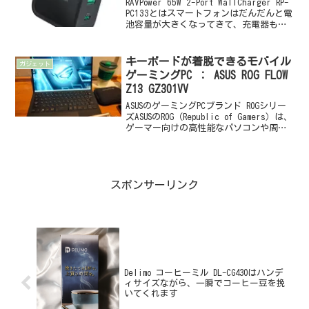
RAVPower 65W 2-Port WallCharger RP-
PC133とはスマートフォンはだんだんと電
池容量が大きくなってきて、充電器も昔
のものだと非力（W数が小さすぎ）で「低
速充電になります」なんて警告が出ちゃ
うようになりました...
キーボードが着脱できるモバイル
ガジェット
ゲーミングPC ： ASUS ROG FLOW
Z13 GZ301VV
ASUSのゲーミングPCブランド ROGシリー
ズASUSのROG（Republic of Gamers）は、
ゲーマー向けの高性能なパソコンや周辺
機器を提供するブランドです。高い性能
と耐久性が特徴で、最新のCPUやGPUを搭
載しており、最新の...
スポンサーリンク
Delimo コーヒーミル DL-CG430はハンデ
ィサイズながら、一瞬でコーヒー豆を挽
いてくれます