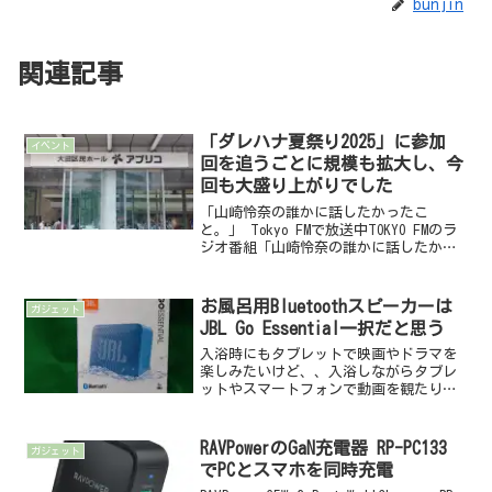
bunjin
関連記事
「ダレハナ夏祭り2025」に参加
イベント
回を追うごとに規模も拡大し、今
回も大盛り上がりでした
「山崎怜奈の誰かに話したかったこ
と。」 Tokyo FMで放送中TOKYO FMのラ
ジオ番組「山崎怜奈の誰かに話したかっ
たこと。」は、私が在宅勤務のお供に聴
いている番組です。毎週月曜日から木曜
日の13:00から14:55まで生放送されてい
お風呂用Bluetoothスピーカーは
ガジェット
て...
JBL Go Essential一択だと思う
入浴時にもタブレットで映画やドラマを
楽しみたいけど、、入浴しながらタブレ
ットやスマートフォンで動画を観たり音
楽を聴いたりしている人は多いんじゃな
いでしょうか。高級なタブレットやスマ
ートフォンであればスピーカーの性能も
RAVPowerのGaN充電器 RP-PC133
ガジェット
いいので、本体から音を鳴...
でPCとスマホを同時充電