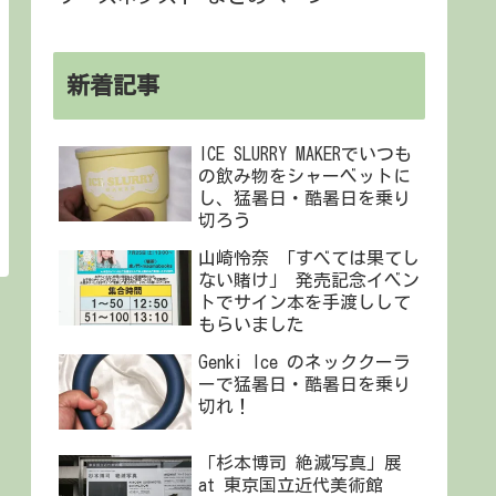
新着記事
ICE SLURRY MAKERでいつも
の飲み物をシャーベットに
し、猛暑日・酷暑日を乗り
切ろう
山崎怜奈 「すべては果てし
ない賭け」 発売記念イベン
トでサイン本を手渡しして
もらいました
Genki Ice のネッククーラ
ーで猛暑日・酷暑日を乗り
切れ！
「杉本博司 絶滅写真」展
at 東京国立近代美術館