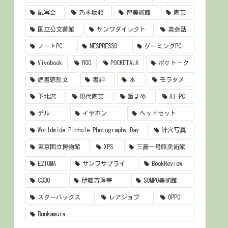
試写会
乃木坂46
智美術館
陶芸
国立公文書館
サンワダイレクト
英会話
ノートPC
NESPRESSO
ゲーミングPC
Vivobook
ROG
POCKETALK
ポケトーク
読書感想文
書評
本
モラタメ
下北沢
現代陶芸
筆まめ
AI PC
デル
イヤホン
ヘッドセット
Worldwide Pinhole Photography Day
針穴写真
東京国立博物館
XPS
三菱一号館美術館
E210MA
サンワサプライ
BookReview
C330
伊藤万理華
SOMPO美術館
スターバックス
レアジョブ
OPPO
Bunkamura