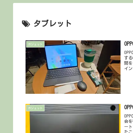
タブレット
OP
ガジェット
OP
する
間を
イン
OP
ガジェット
OP
会を
ート
たこ