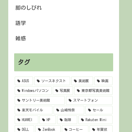
脚のしびれ
語学
雑感
タグ
ASUS
ソースネクスト
美術展
映画
Windowsパソコン
写真展
東京都写真美術館
サントリー美術館
スマートフォン
楽天モバイル
山崎怜奈
セール
HUAWEI
HP
珈琲
Rakuten Mini
DELL
ZenBook
コーヒー
年賀状