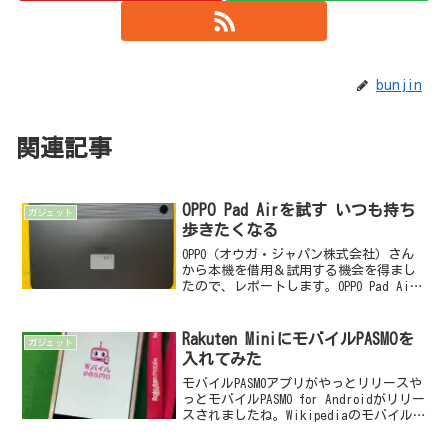
bunjin
関連記事
OPPO Pad Airを試す いつも持ち
ガジェット
歩きたくなる
OPPO（オウガ・ジャパン株式会社）さん
から本機を借用＆試用する機会を得まし
たので、レポートします。OPPO Pad Air
とは一時期、スマートフォンの大型化に
伴って「タブレットはなくなる」と囁か
れていたことがあったように記憶してい
Rakuten MiniにモバイルPASMOを
ガジェット
ます。が...
入れてみた
モバイルPASMOアプリがやっとリリースや
っとモバイルPASMO for Androidがリリー
スされましたね。Wikipediaのモバイル
Suicaのページを見ると、モバイルSuica
は2006年にリリースされたとのこと。そ