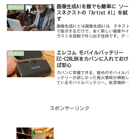
こから遅れるこ...
画像生成AIを誰でも簡単に ソー
ガジェット
スネクストの「Artist AI」を試
す
画像生成AIとは画像生成AIは、テキスト
で指示するだけで、全く新しい画像やイ
ラストを自動で作り出す技術です。ディ
ープラーニング（深層学習）という手法
で膨大な画像データを学習し、その特徴
を組み合わせて、写実的なものからアニ
エレコム モバイルバッテリー
ガジェット
メ風、芸術作品風まで...
EC-C28LBKをカバンに入れておけ
ば安心
カバンに常備できる、軽めのモバイルバ
ッテリーが欲しかった発火事故が頻発し
ているモバイルバッテリー。航空機持ち
込みルールも厳しくなって、機内持ち込
みは二個まで容量は160Wh（約
43,243mAh）以下などなどの制限が課さ
れているようです。厳...
スポンサーリンク