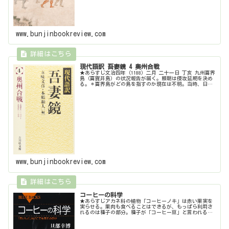
www.bunjinbookreview.com
現代語訳 吾妻鏡 4 奥州合戦
★あらすじ文治四年（1188）二月 二十一日 丁亥 九州喜界
島（喜賀井島）の状況報告が届く。頼朝は侵攻延期を決め
る。＊喜界島がどの島を指すのか現在は不明。当時、日本
の最南端と考えられていた。四月 九日 乙亥 奥州に下向し
て、藤原泰衡に「源義...
www.bunjinbookreview.com
コーヒーの科学
★あらすじアカネ科の植物「コーヒーノキ」は赤い果実を
実らせる。果肉も食べることはできるが、もっぱら利用さ
れるのは種子の部分。種子が「コーヒー豆」と言われるも
のだ。そして、飲料としての珈琲の原材料はこのコーヒー
豆と水（湯）だけだ。コーヒーを知...