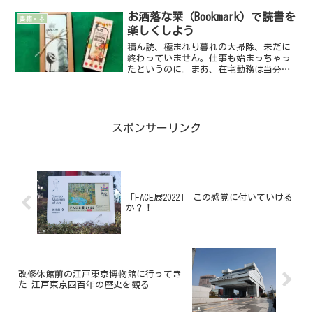
の中では特に「天皇陵」が面白かったで
すね。宮内庁によって一般公...
お洒落な栞（Bookmark）で読書を
書籍・本
楽しくしよう
積ん読、極まれり暮れの大掃除、未だに
終わっていません。仕事も始まっちゃっ
たというのに。まあ、在宅勤務は当分続
きそうだし、ボチボチ進めて行こうと思
っています。それよりも困ったこと
が。。。掃除の中心は蔵書の整理だった
んです。読み終わった本は袋に...
スポンサーリンク
「FACE展2022」 この感覚に付いていける
か？！
改修休館前の江戸東京博物館に行ってき
た 江戸東京四百年の歴史を観る