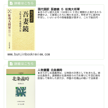
現代語訳 吾妻鏡 ５ 征夷大将軍
★あらすじ建久元年 1190年2/4 十月に頼朝が上洛するから
準備せよ、と御家人たちに触れを出す。昨年までに奥州を
平定し、いよいよその政権基盤が固まり、これで後白河法
皇を対峙できると考えてのこと。4/19 各国各荘園の地頭か
らの年貢差し出し...
www.bunjinbookreview.com
人物叢書 北条義時
★あらすじ北条義時は、父時政の次男として生まれる。姉
は北条政子。源頼朝が北条時政らの力を頼りに平氏打倒を
目指して挙兵した訳だが、序盤の石橋山の戦いで法条家の
嫡男だった兄の宗時が戦死したため、法条家の跡取りとな
る。その後は父の時政と共に源頼朝...