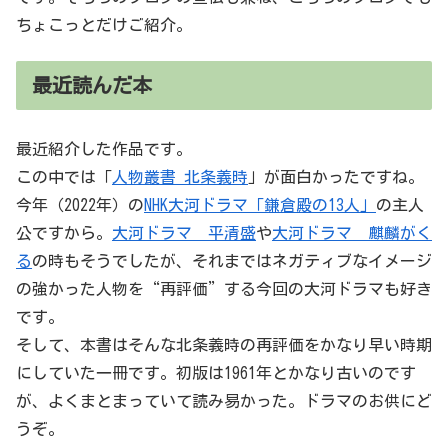
ちょこっとだけご紹介。
最近読んだ本
最近紹介した作品です。
この中では「
人物叢書 北条義時
」が面白かったですね。
今年（2022年）の
NHK大河ドラマ「鎌倉殿の13人」
の主人
公ですから。
大河ドラマ 平清盛
や
大河ドラマ 麒麟がく
る
の時もそうでしたが、それまではネガティブなイメージ
の強かった人物を“再評価”する今回の大河ドラマも好き
です。
そして、本書はそんな北条義時の再評価をかなり早い時期
にしていた一冊です。初版は1961年とかなり古いのです
が、よくまとまっていて読み易かった。ドラマのお供にど
うぞ。