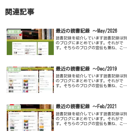
関連記事
最近の読書記録 ～May/2026
書籍・本
読書記録を紹介しています読書記録は別
のブログにまとめています。それがで
す。そちらのブログの宣伝も兼ね、こち
らのブログでもちょこっとだけご紹介。
最近読んだ本最近紹介した作品です。こ
の中では「紛争地で「働く」私の生き
方」が面白かったですね。政府...
最近の読書記録 ～Dec/2019
書籍・本
読書記録を紹介しています読書記録は別
のブログにまとめています。それがで
す。そちらのブログの宣伝も兼ね、こち
らのブログでもちょこっとだけご紹介。
最近読んだ本 最近紹介した作品です。
この中では「文字講話 甲骨文・金文篇
(平凡社ライブラリー)...
最近の読書記録 ～Feb/2021
書籍・本
読書記録を紹介しています読書記録は別
のブログにまとめています。それがで
す。そちらのブログの宣伝も兼ね、こち
らのブログでもちょこっとだけご紹介。
最近読んだ本最近紹介した作品です。こ