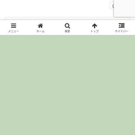
返信
コメントを書き込む
メニュー
ホーム
検索
トップ
サイドバー
このサイトはスパムを低減するために Akismet を使って
います。
コメントデータの処理方法の詳細はこちらをご覧
ください
。
ホーム
書籍・本
© 2019-2026 ぶんじんのおはなし第二話.