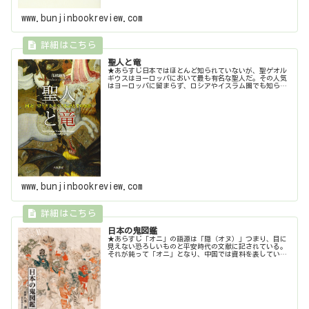
www.bunjinbookreview.com
聖人と竜
★あらすじ日本ではほとんど知られていないが、聖ゲオル
ギウスはヨーロッパにおいて最も有名な聖人だ。その人気
はヨーロッパに留まらず、ロシアやイスラム圏でも知られ
ている。聖ゲオルギウスのアトリビュート（伝説上・歴史
上の人物または神話上の神と関連付...
www.bunjinbookreview.com
日本の鬼図鑑
★あらすじ「オニ」の語源は「隠（オヌ）」つまり、目に
見えない恐ろしいものと平安時代の文献に記されている。
それが鈍って「オニ」となり、中国では資料を表していた
漢字「鬼」が当てられるようになった。酒呑童子を初め多
くの鬼の伝承がある「大江山」だが...